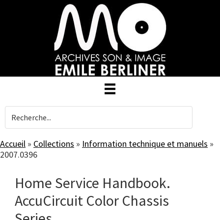
Skip
to
main
content
Accueil
»
Collections
»
Information technique et manuels
»
2007.0396
Home Service Handbook.
AccuCircuit Color Chassis
Series