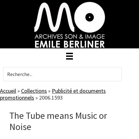
Skip
to
main
content
Accueil
»
Collections
»
Publicité et documents
promotionnels
»
2006.1593
The Tube means Music or
Noise