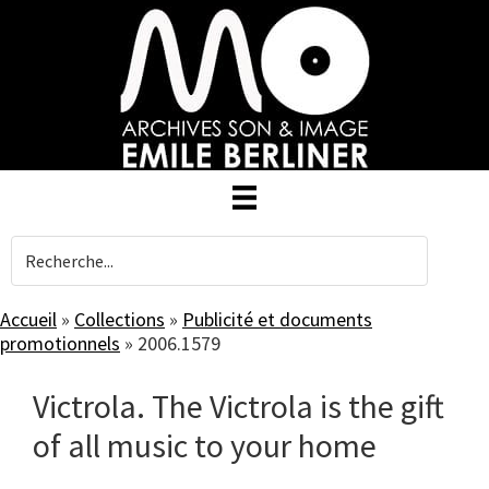
Skip
to
main
content
Accueil
»
Collections
»
Publicité et documents
promotionnels
»
2006.1579
Victrola. The Victrola is the gift
of all music to your home