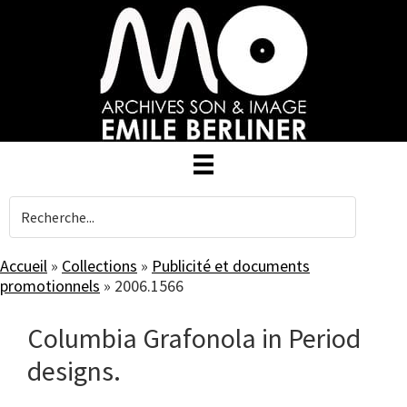
Skip
to
main
content
Accueil
»
Collections
»
Publicité et documents
promotionnels
»
2006.1566
Columbia Grafonola in Period
designs.