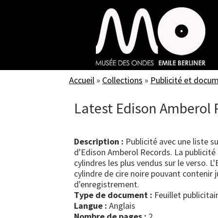
Skip
to
main
content
Accueil
»
Collections
»
Publicité et docu
Latest Edison Amberol 
Description :
Publicité avec une liste 
d'Edison Amberol Records. La publicité
cylindres les plus vendus sur le verso. 
cylindre de cire noire pouvant contenir
d'enregistrement.
Type de document :
feuillet publicitai
Langue :
Anglais
Nombre de pages :
2