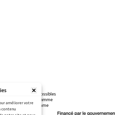
ies
erliner sont rendues possibles
Archives Canada (Programme
pour améliorer votre
mentaire) et du Programme
n contenu
rimoine).