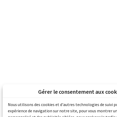
Gérer le consentement aux cook
Les archives du son et de l'image d'Emile B
grâce au financement de Bibliothèque et 
Nous utilisons des cookies et d'autres technologies de suivi 
pour les collectivités du patrimoine docu
expérience de navigation sur notre site, pour vous montrer u
d'aide aux musées (Accès numérique au pat