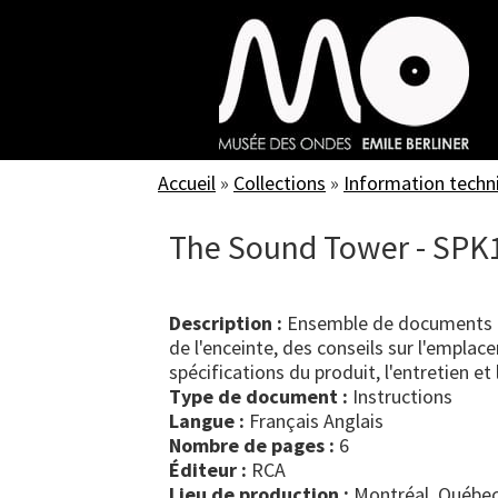
Skip
to
main
content
Accueil
»
Collections
»
Information techn
The Sound Tower - SPK
Description :
Ensemble de documents dé
de l'enceinte, des conseils sur l'emplac
spécifications du produit, l'entretien et 
Type de document :
instructions
Langue :
Français Anglais
Nombre de pages :
6
Éditeur :
RCA
Lieu de production :
Montréal, Québec