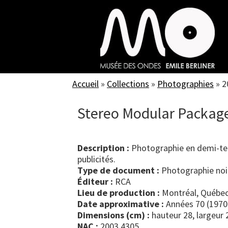
Skip
to
main
content
Accueil
»
Collections
»
Photographies
»
2
Stereo Modular Package 
Description :
Photographie en demi-tein
publicités.
Type de document :
photographie noi
Éditeur :
RCA
Lieu de production :
Montréal, Québec
Date approximative :
Années 70 (1970
Dimensions (cm) :
hauteur 28, largeur 
NAC :
2003.4305