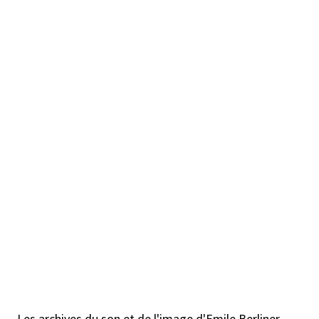
Les archives du son et de l'image d'Emile Berliner