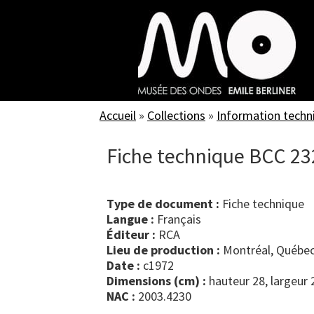
Skip
to
main
content
Accueil
»
Collections
»
Information techn
Fiche technique BCC 23
Type de document :
fiche technique
Langue :
Français
Éditeur :
RCA
Lieu de production :
Montréal, Québec
Date :
c1972
Dimensions (cm) :
hauteur 28, largeur 
NAC :
2003.4230