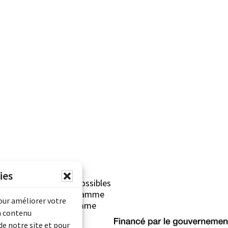
ies
erliner sont rendues possibles
Archives Canada (Programme
pour améliorer votre
mentaire) et du Programme
n contenu
rimoine).
de notre site et pour