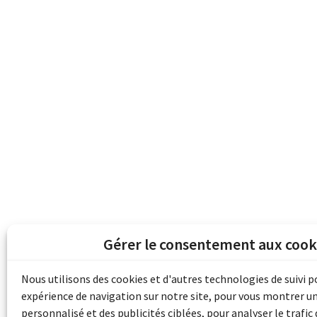
Gérer le consentement aux cook
Les archives du son et de l'image d'Emile B
grâce au financement de Bibliothèque et 
Nous utilisons des cookies et d'autres technologies de suivi 
pour les collectivités du patrimoine docu
expérience de navigation sur notre site, pour vous montrer u
d'aide aux musées (Accès numérique au pat
personnalisé et des publicités ciblées, pour analyser le trafic 