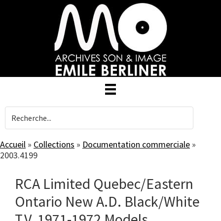
Skip
to
main
content
Accueil
»
Collections
»
Documentation commerciale
»
2003.4199
RCA Limited Quebec/Eastern
Ontario New A.D. Black/White
T.V. 1971-1972 Models