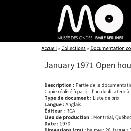
Skip
to
main
content
Accueil
»
Collections
»
Documentation c
January 1971 Open hous
Description :
Partie de la documentatio
Copie réalisé à partir d'un duplicateur à 
Type de document :
liste de prix
Langue :
Anglais
Éditeur :
RCA
Lieu de production :
Montréal, Québec
Date :
1970
Dimensions (cm) :
hauteur 28, largeur 