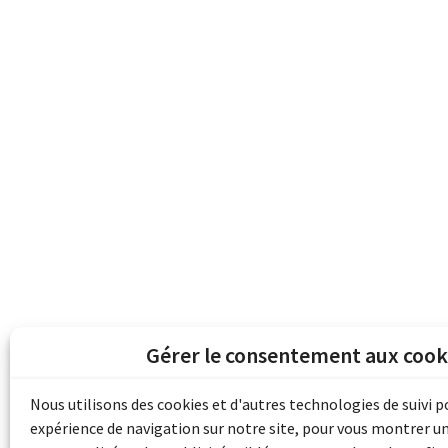
Gérer le consentement aux cook
Les archives du son et de l'image d'Emile B
grâce au financement de Bibliothèque et 
Nous utilisons des cookies et d'autres technologies de suivi 
pour les collectivités du patrimoine docu
expérience de navigation sur notre site, pour vous montrer u
d'aide aux musées (Accès numérique au pat