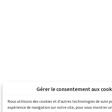
Gérer le consentement aux cook
Les archives du son et de l'image d'Emile B
grâce au financement de Bibliothèque et 
Nous utilisons des cookies et d'autres technologies de suivi 
pour les collectivités du patrimoine docu
expérience de navigation sur notre site, pour vous montrer u
d'aide aux musées (Accès numérique au pat