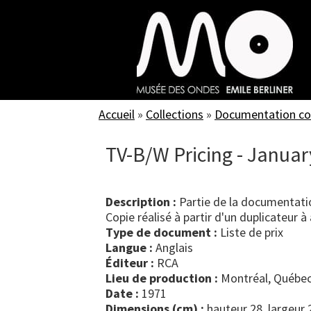
Skip
to
main
content
Accueil
»
Collections
»
Documentation c
TV-B/W Pricing - Januar
Description :
Partie de la documentatio
Copie réalisé à partir d'un duplicateur à 
Type de document :
liste de prix
Langue :
Anglais
Éditeur :
RCA
Lieu de production :
Montréal, Québec
Date :
1971
Dimensions (cm) :
hauteur 28, largeur 