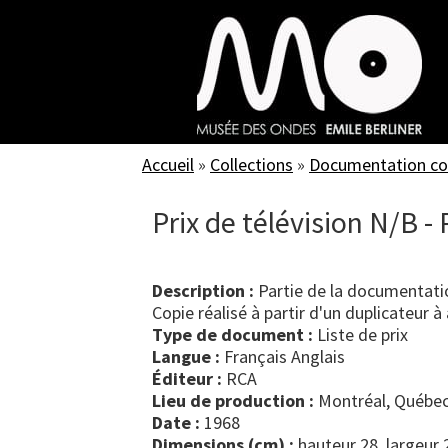
Skip
to
main
content
Accueil
»
Collections
»
Documentation c
Prix de télévision N/B - 
Description :
Partie de la documentatio
Copie réalisé à partir d'un duplicateur à 
Type de document :
liste de prix
Langue :
Français Anglais
Éditeur :
RCA
Lieu de production :
Montréal, Québec
Date :
1968
Dimensions (cm) :
hauteur 28, largeur 