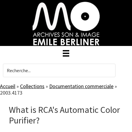
Skip
to
main
content
Accueil
»
Collections
»
Documentation commerciale
»
2003.4173
What is RCA's Automatic Color
Purifier?