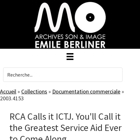
Skip
to
main
content
Accueil
»
Collections
»
Documentation commerciale
»
2003.4153
RCA Calls it ICTJ. You'll Call it
the Greatest Service Aid Ever
to Come Along