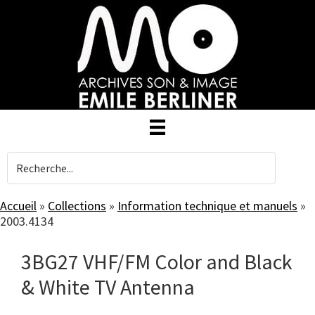
Skip
to
main
content
Accueil
»
Collections
»
Information technique et manuels
»
2003.4134
3BG27 VHF/FM Color and Black
& White TV Antenna