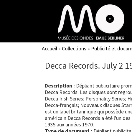
Skip
to
main
content
Accueil
»
Collections
»
Publicité et docu
Decca Records. July 2 
Description :
Dépliant publicitaire pro
Decca Records. Les disques sont regrou
Decca Irish Series; Personality Series; H
Decca-français; Nouveaux disques Starr
est un label britannique qui possède un
américain Decca Records a été l'un des
1935 aux années 1970.
Type de document :
dépliant publicita