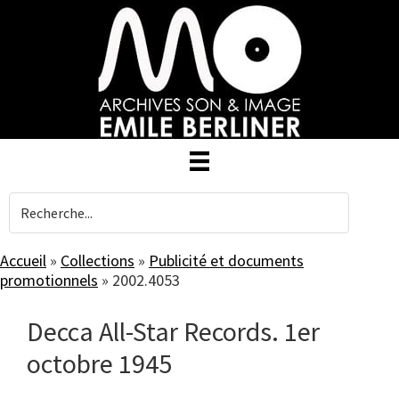
Skip
to
main
content
Accueil
»
Collections
»
Publicité et documents
promotionnels
»
2002.4053
Decca All-Star Records. 1er
octobre 1945