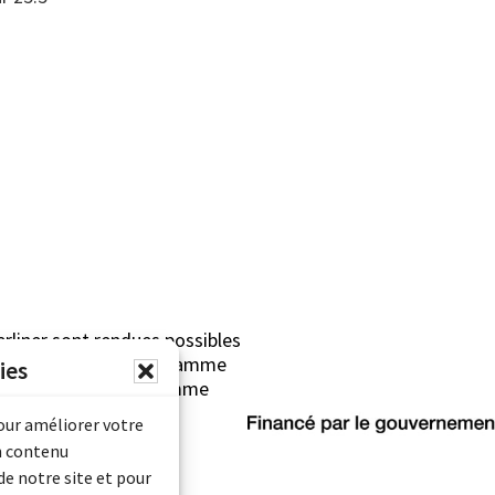
erliner sont rendues possibles
Archives Canada (Programme
ies
mentaire) et du Programme
rimoine).
pour améliorer votre
n contenu
de notre site et pour