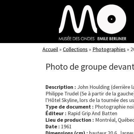
Skip
to
main
content
Accueil
»
Collections
»
Photographies
»
2
Photo de groupe devant 
Description :
John Houlding (derrière l
Philippe Trudel (5e à partir de la gauc
l'Hôtel Skyline, lors de la tournée des u
Type de document :
photographie noi
Éditeur :
Rapid Grip And Batten
Lieu de production :
Montréal, Québec
Date :
1961
Dimensions (cm) :
hauteur 20.6 , large