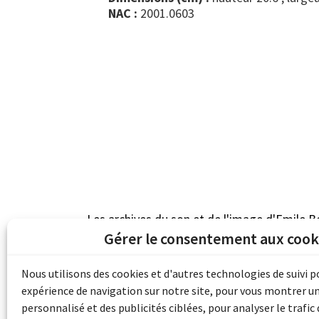
NAC :
2001.0603
Les archives du son et de l'image d'Emile B
grâce au financement de Bibliothèque et 
Gérer le consentement aux cook
pour les collectivités du patrimoine docu
d'aide aux musées (Accès numérique au pat
Nous utilisons des cookies et d'autres technologies de suivi 
expérience de navigation sur notre site, pour vous montrer u
personnalisé et des publicités ciblées, pour analyser le trafic 