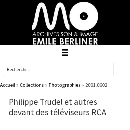
Skip
to
main
content
Accueil
»
Collections
»
Photographies
»
2001.0602
Philippe Trudel et autres
devant des téléviseurs RCA