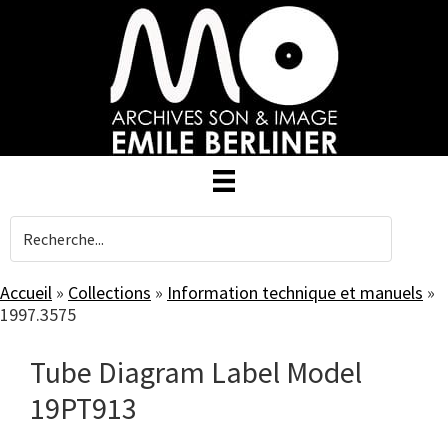
Skip
to
main
content
Accueil
»
Collections
»
Information technique et manuels
»
1997.3575
Tube Diagram Label Model
19PT913