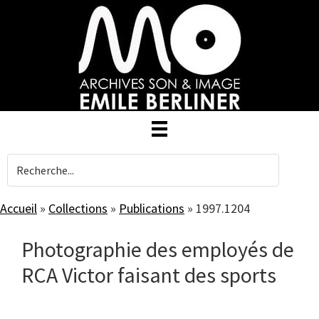
Skip
to
main
content
Accueil
»
Collections
»
Publications
»
1997.1204
Photographie des employés de
RCA Victor faisant des sports