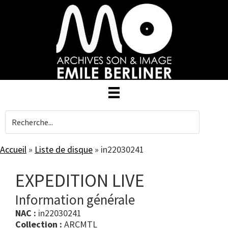
Skip
to
main
content
Accueil
»
Liste de disque
»
in22030241
EXPEDITION LIVE
Information générale
NAC :
in22030241
Collection :
ARCMTL