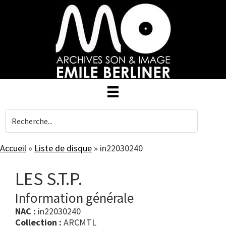
Skip
to
main
content
Accueil
»
Liste de disque
»
in22030240
LES S.T.P.
Information générale
NAC :
in22030240
Collection :
ARCMTL