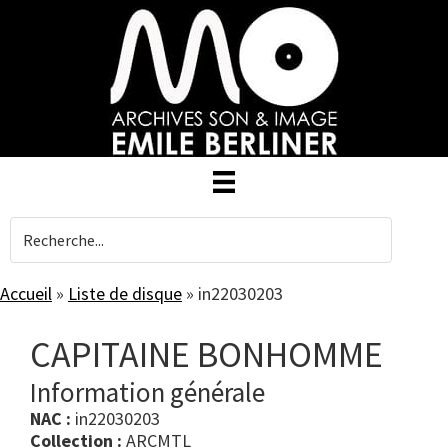
Skip
to
main
content
Accueil
»
Liste de disque
»
in22030203
CAPITAINE BONHOMME
Information générale
NAC :
in22030203
Collection :
ARCMTL