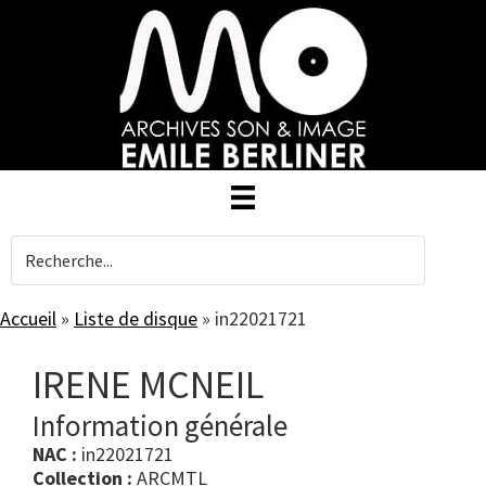
Skip
to
main
content
Accueil
»
Liste de disque
»
in22021721
IRENE MCNEIL
Information générale
NAC :
in22021721
Collection :
ARCMTL