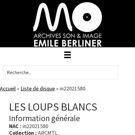
Skip
to
main
content
Accueil
»
Liste de disque
»
in22021580
LES LOUPS BLANCS
Information générale
NAC :
in22021580
Collection :
ARCMTL