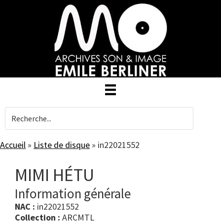
Skip
to
main
content
Accueil
»
Liste de disque
»
in22021552
MIMI HÉTU
Information générale
NAC :
in22021552
Collection :
ARCMTL