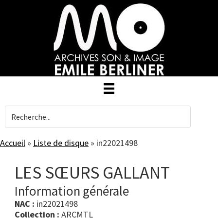
Skip
to
main
content
Accueil
»
Liste de disque
»
in22021498
LES SŒURS GALLANT
Information générale
NAC :
in22021498
Collection :
ARCMTL