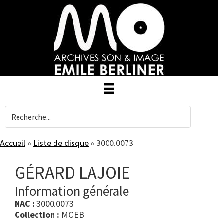
Skip
to
main
content
Accueil
»
Liste de disque
»
3000.0073
GÉRARD LAJOIE
Information générale
NAC :
3000.0073
Collection :
MOEB