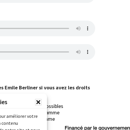
 Emile Berliner si vous avez les droits
ies
erliner sont rendues possibles
Archives Canada (Programme
pour améliorer votre
mentaire) et du Programme
n contenu
rimoine).