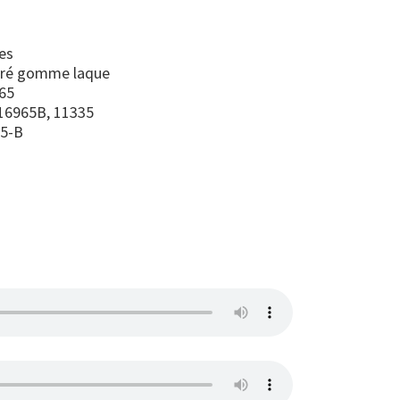
es
uré gomme laque
65
16965B, 11335
65-B