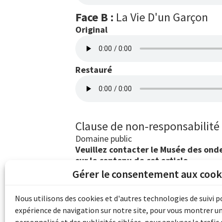
Face B :
La Vie D'un Garçon
Original
Restauré
Clause de non-responsabilité
Domaine public
Veuillez contacter le Musée des ondes
sur le contenu de cet article.
Gérer le consentement aux cook
Les archives du son et de l'image d'Emile B
grâce au financement de Bibliothèque et 
Nous utilisons des cookies et d'autres technologies de suivi 
pour les collectivités du patrimoine docu
expérience de navigation sur notre site, pour vous montrer u
d'aide aux musées (Accès numérique au pat