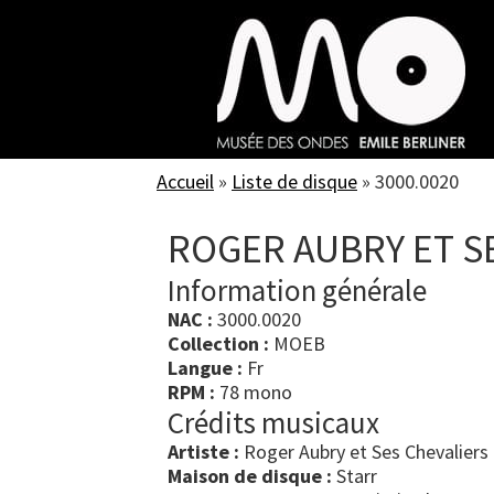
Skip
to
main
content
Accueil
»
Liste de disque
»
3000.0020
ROGER AUBRY ET S
Information générale
NAC :
3000.0020
Collection :
MOEB
Langue :
Fr
RPM :
78 mono
Crédits musicaux
Artiste :
Roger Aubry et Ses Chevaliers
Maison de disque :
Starr