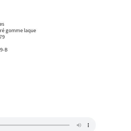
es
uré gomme laque
79
79-B