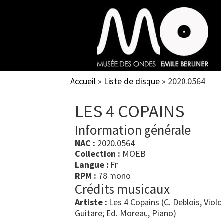
Skip
to
main
content
Accueil
»
Liste de disque
»
2020.0564
LES 4 COPAINS
Information générale
NAC :
2020.0564
Collection :
MOEB
Langue :
Fr
RPM :
78 mono
Crédits musicaux
Artiste :
Les 4 Copains (C. Deblois, Violo
Guitare; Ed. Moreau, Piano)