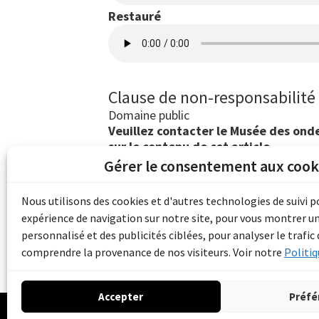
Restauré
Clause de non-responsabilité
Domaine public
Veuillez contacter le Musée des ondes
sur le contenu de cet article.
Gérer le consentement aux cook
Les archives du son et de l'image d'Emile B
grâce au financement de Bibliothèque et 
Nous utilisons des cookies et d'autres technologies de suivi 
pour les collectivités du patrimoine docu
expérience de navigation sur notre site, pour vous montrer u
d'aide aux musées (Accès numérique au pat
personnalisé et des publicités ciblées, pour analyser le trafic 
comprendre la provenance de nos visiteurs. Voir notre
Politiq
Accepter
Préfé
© 