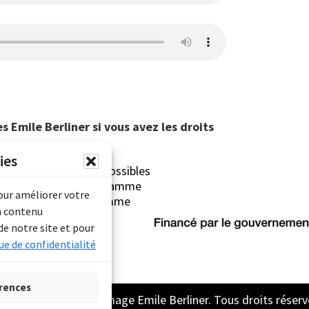
 Emile Berliner si vous avez les droits
ies
erliner sont rendues possibles
Archives Canada (Programme
pour améliorer votre
mentaire) et du Programme
n contenu
rimoine).
de notre site et pour
ue de confidentialité
rences
2026 Archive son et image Emile Berliner. Tous droits réserv