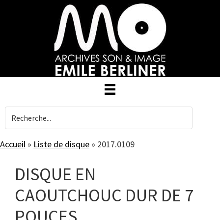
Skip
to
main
content
Accueil
»
Liste de disque
»
2017.0109
DISQUE EN
CAOUTCHOUC DUR DE 7
POUCES