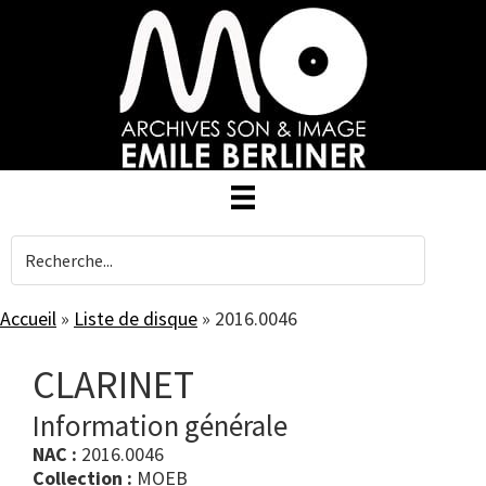
Skip
to
main
content
Accueil
»
Liste de disque
»
2016.0046
CLARINET
Information générale
NAC :
2016.0046
Collection :
MOEB