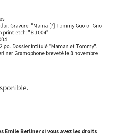
es
dur. Gravure: "Mama [?] Tommy Guo or Gno
 In print etch: "B 1004"
004
/2 po. Dossier intitulé "Maman et Tommy".
 Berliner Gramophone breveté le 8 novembre
isponible.
 Emile Berliner si vous avez les droits