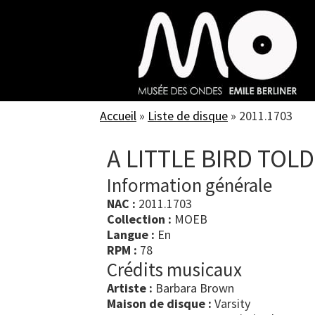
Skip
to
main
content
Accueil
»
Liste de disque
»
2011.1703
A LITTLE BIRD TOL
Information générale
NAC :
2011.1703
Collection :
MOEB
Langue :
En
RPM :
78
Crédits musicaux
Artiste :
Barbara Brown
Maison de disque :
Varsity