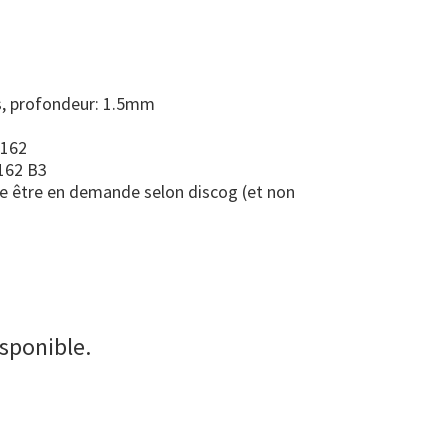
s, profondeur: 1.5mm
 162
 162 B3
e être en demande selon discog (et non
isponible.