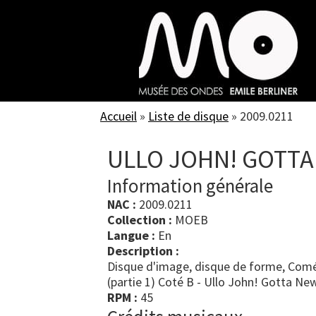
Skip
to
main
content
Accueil
»
Liste de disque
»
2009.0211
ULLO JOHN! GOTT
Information générale
NAC :
2009.0211
Collection :
MOEB
Langue :
En
Description :
Disque d'image, disque de forme, Comé
(partie 1) Coté B - Ullo John! Gotta Ne
RPM :
45