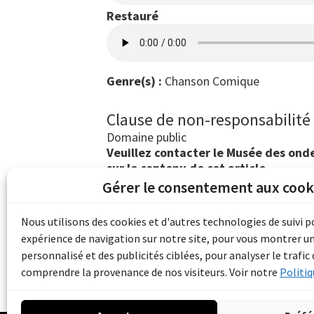
Restauré
Genre(s) :
Chanson Comique
Clause de non-responsabilité
Domaine public
Veuillez contacter le Musée des ondes
sur le contenu de cet article.
Gérer le consentement aux cook
Les archives du son et de l'image d'Emile B
grâce au financement de Bibliothèque et 
Nous utilisons des cookies et d'autres technologies de suivi 
pour les collectivités du patrimoine docu
expérience de navigation sur notre site, pour vous montrer u
d'aide aux musées (Accès numérique au pat
personnalisé et des publicités ciblées, pour analyser le trafic 
comprendre la provenance de nos visiteurs. Voir notre
Politiq