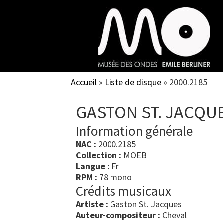
Skip
to
main
content
Accueil
»
Liste de disque
»
2000.2185
GASTON ST. JACQU
Information générale
NAC :
2000.2185
Collection :
MOEB
Langue :
Fr
RPM :
78 mono
Crédits musicaux
Artiste :
Gaston St. Jacques
Auteur-compositeur :
Cheval