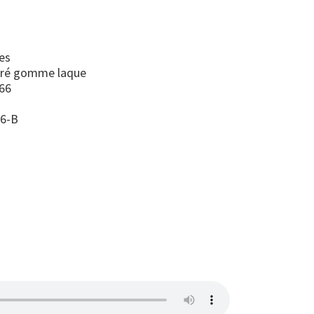
es
uré gomme laque
66
66-B