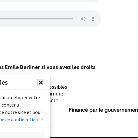
 Emile Berliner si vous avez les droits
ies
erliner sont rendues possibles
Archives Canada (Programme
pour améliorer votre
mentaire) et du Programme
n contenu
rimoine).
de notre site et pour
ue de confidentialité