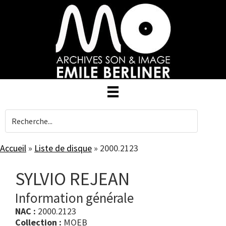
Skip
to
main
content
Accueil
»
Liste de disque
»
2000.2123
SYLVIO REJEAN
Information générale
NAC :
2000.2123
Collection :
MOEB