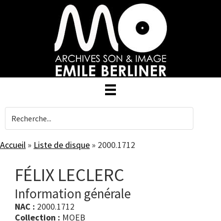
Skip
to
main
content
Accueil
»
Liste de disque
»
2000.1712
FÉLIX LECLERC
Information générale
NAC :
2000.1712
Collection :
MOEB